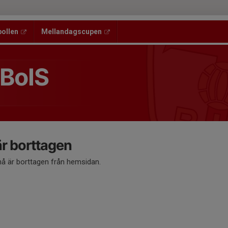
bollen
Mellandagscupen
 BoIS
 borttagen
 är borttagen från hemsidan.