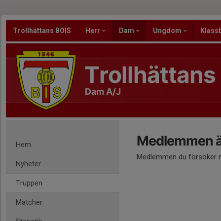
Trollhättans BOIS
Herr
Dam
Ungdom
Klass
Trollhättans
Dam A/J
Medlemmen är
Hem
Medlemmen du försöker nå
Nyheter
Truppen
Matcher