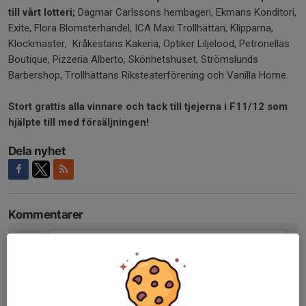
till vårt lotteri;
Dagmar Carlssons hembageri, Ekmans Konditori,
Exite, Flora Blomsterhandel, ICA Maxi Trollhättan, Klipparna,
Klockmaster, Kråkestans Kakeria, Optiker Liljelood, Petronellas
Boutique, Pizzeria Alberto, Skönhetshuset, Strömslunds
Barbershop, Trollhättans Riksteaterförening och Vanilla Home.
Stort grattis alla vinnare och tack till tjejerna i F11/12 som
hjälpte till med försäljningen!
Dela nyhet
Kommentarer
Tidigare nyheter