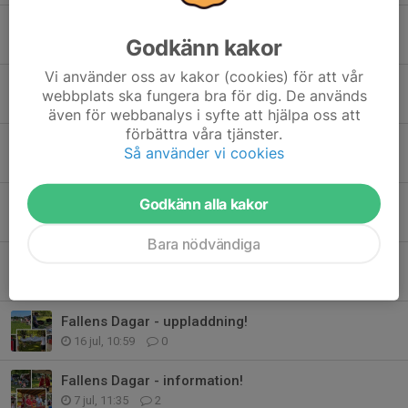
Stöd din förening!
Godkänn kakor
31 jul, 11:40
1
Vi använder oss av kakor (cookies) för att vår
Extra ICA-kuponger!
webbplats ska fungera bra för dig. De används
29 jul, 15:48
0
även för webbanalys i syfte att hjälpa oss att
förbättra våra tjänster.
Fallens Dagar för TBoIS - söndag!
Så använder vi cookies
22 jul, 16:56
0
Godkänn alla kakor
Fallens Dagar för TBoIS - lördag!
18 jul, 20:02
0
Bara nödvändiga
Fallens Dagar för TBoIS - fredag!
17 jul, 22:18
0
Fallens Dagar - uppladdning!
16 jul, 10:59
0
Fallens Dagar - information!
7 jul, 11:35
2