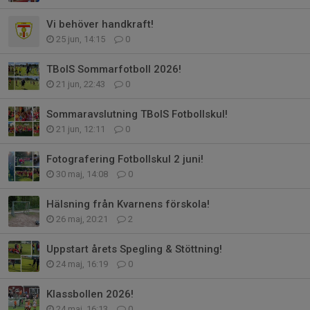
Vi behöver handkraft!
25 jun, 14:15
0
TBoIS Sommarfotboll 2026!
21 jun, 22:43
0
Sommaravslutning TBoIS Fotbollskul!
21 jun, 12:11
0
Fotografering Fotbollskul 2 juni!
30 maj, 14:08
0
Hälsning från Kvarnens förskola!
26 maj, 20:21
2
Uppstart årets Spegling & Stöttning!
24 maj, 16:19
0
Klassbollen 2026!
24 maj, 16:13
0