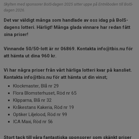
Skylten med sponsorer BoIS-dagen 2025 sitter uppe på Entréboden till BoIS-
dagen 2026.
Det var väldigt många som handlade av oss idag på BoIS-
dagens lotteri. Härligt! Många glada vinnare har redan fått
sina priser!
Vinnande 50/50-lott är nr 06869. Kontakta info@tbis.nu för
att hämta ut dina 960 kr.
Vi har några priser från vårt härliga lotteri kvar på kansliet.
Kontakta info@tbis.nu för att hämta ut din vinst;
Klockmaster, Blå nr 29
Flora Blomsterhuset, Röd nr 65
Klipparna, Blå nr 32
Kråkestans Kakeria, Röd nr 19
Optiker Liljelood, Röd nr 99
ICA Maxi, Röd nr 56
Stort tack till våra fantastiska sponsorer som skänkt priser