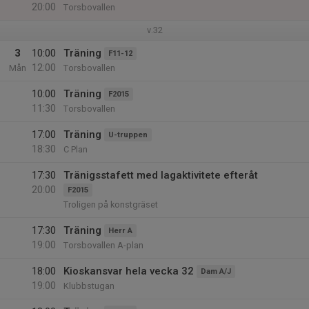
20:00
Torsbovallen
v.32
3
10:00
Träning
F11-12
12:00
Mån
Torsbovallen
10:00
Träning
F2015
11:30
Torsbovallen
17:00
Träning
U-truppen
18:30
C Plan
17:30
Tränigsstafett med lagaktivitete efteråt
20:00
F2015
Troligen på konstgräset
17:30
Träning
Herr A
19:00
Torsbovallen A-plan
18:00
Kioskansvar hela vecka 32
Dam A/J
19:00
Klubbstugan