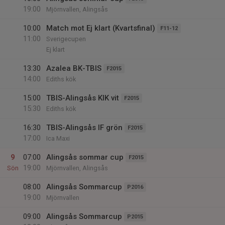
19:00
Mjörnvallen, Alingsås
10:00
Match mot Ej klart (Kvartsfinal)
F11-12
11:00
Sverigecupen
Ej klart
13:30
Azalea BK-TBIS
F2015
14:00
Ediths kök
15:00
TBIS-Alingsås KIK vit
F2015
15:30
Ediths kök
16:30
TBIS-Alingsås IF grön
F2015
17:00
Ica Maxi
9
07:00
Alingsås sommar cup
F2015
19:00
Sön
Mjörnvallen, Alingsås
08:00
Alingsås Sommarcup
P2016
19:00
Mjörnvallen
09:00
Alingsås Sommarcup
P2015