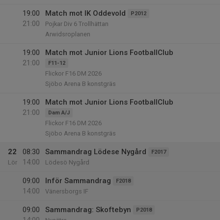
19:00
Match mot IK Oddevold
P2012
21:00
Pojkar Div 6 Trollhättan
Arwidsroplanen
19:00
Match mot Junior Lions FootballClub
21:00
F11-12
Flickor F16 DM 2026
Sjöbo Arena B konstgräs
19:00
Match mot Junior Lions FootballClub
21:00
Dam A/J
Flickor F16 DM 2026
Sjöbo Arena B konstgräs
22
08:30
Sammandrag Lödese Nygård
F2017
14:00
Lör
Lödesö Nygård
09:00
Inför Sammandrag
F2018
14:00
Vänersborgs IF
09:00
Sammandrag: Skoftebyn
P2018