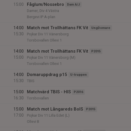
15:00
Fåglum/Nossebro
Dam A/J
Damer, Div 4 Västra
Bergevi IP A-plan
14:00
Match mot Trollhättans FK Vit
UngDomare
15:30
Pojkar Div 11 Vänersborg
Torsbovallen Ollevi 1
14:00
Match mot Trollhättans FK Vit
P2015
15:00
Pojkar Div 11 Vänersborg (M)
Torsbovallen Ollevi 1
14:00
Domaruppdrag p15
U-truppen
15:30
TBIS
15:00
Matchvärd TBIS - HIS
P2016
16:30
Torsbovallen
15:00
Match mot Långareds BoIS
P2015
17:00
Pojkar Div 11 Lilla Edet (L)
Ollevi B