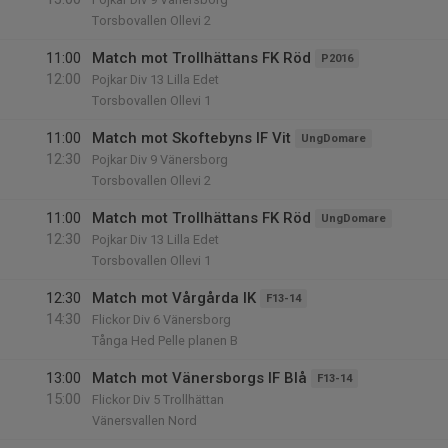
Torsbovallen Ollevi 2
11:00
Match mot Trollhättans FK Röd
P2016
12:00
Pojkar Div 13 Lilla Edet
Torsbovallen Ollevi 1
11:00
Match mot Skoftebyns IF Vit
UngDomare
12:30
Pojkar Div 9 Vänersborg
Torsbovallen Ollevi 2
11:00
Match mot Trollhättans FK Röd
UngDomare
12:30
Pojkar Div 13 Lilla Edet
Torsbovallen Ollevi 1
12:30
Match mot Vårgårda IK
F13-14
14:30
Flickor Div 6 Vänersborg
Tånga Hed Pelle planen B
13:00
Match mot Vänersborgs IF Blå
F13-14
15:00
Flickor Div 5 Trollhättan
Vänersvallen Nord