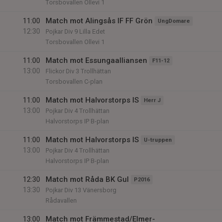
Torsbovallen Ollevi 1
11:00
Match mot Alingsås IF FF Grön
UngDomare
12:30
Pojkar Div 9 Lilla Edet
Torsbovallen Ollevi 1
11:00
Match mot Essungaalliansen
F11-12
13:00
Flickor Div 3 Trollhättan
Torsbovallen C-plan
11:00
Match mot Halvorstorps IS
Herr J
13:00
Pojkar Div 4 Trollhättan
Halvorstorps IP B-plan
11:00
Match mot Halvorstorps IS
U-truppen
13:00
Pojkar Div 4 Trollhättan
Halvorstorps IP B-plan
12:30
Match mot Råda BK Gul
P2016
13:30
Pojkar Div 13 Vänersborg
Rådavallen
13:00
Match mot Främmestad/Elmer-