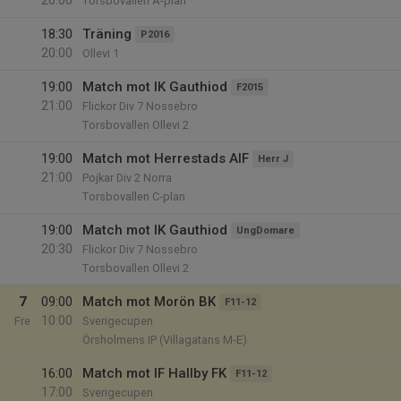
20:00
Torsbovallen A-plan
18:30
Träning
P2016
20:00
Ollevi 1
19:00
Match mot IK Gauthiod
F2015
21:00
Flickor Div 7 Nossebro
Torsbovallen Ollevi 2
19:00
Match mot Herrestads AIF
Herr J
21:00
Pojkar Div 2 Norra
Torsbovallen C-plan
19:00
Match mot IK Gauthiod
UngDomare
20:30
Flickor Div 7 Nossebro
Torsbovallen Ollevi 2
7
09:00
Match mot Morön BK
F11-12
10:00
Fre
Sverigecupen
Örsholmens IP (Villagatans M-E)
16:00
Match mot IF Hallby FK
F11-12
17:00
Sverigecupen