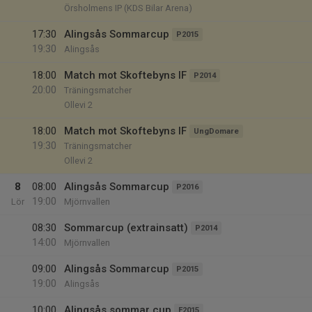
Örsholmens IP (KDS Bilar Arena)
17:30
Alingsås Sommarcup
P2015
19:30
Alingsås
18:00
Match mot Skoftebyns IF
P2014
20:00
Träningsmatcher
Ollevi 2
18:00
Match mot Skoftebyns IF
UngDomare
19:30
Träningsmatcher
Ollevi 2
8
08:00
Alingsås Sommarcup
P2016
19:00
Lör
Mjörnvallen
08:30
Sommarcup (extrainsatt)
P2014
14:00
Mjörnvallen
09:00
Alingsås Sommarcup
P2015
19:00
Alingsås
10:00
Alingsås sommar cup
F2015