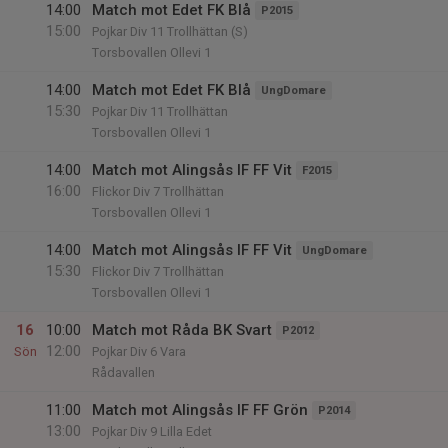
14:00
Match mot Edet FK Blå
P2015
15:00
Pojkar Div 11 Trollhättan (S)
Torsbovallen Ollevi 1
14:00
Match mot Edet FK Blå
UngDomare
15:30
Pojkar Div 11 Trollhättan
Torsbovallen Ollevi 1
14:00
Match mot Alingsås IF FF Vit
F2015
16:00
Flickor Div 7 Trollhättan
Torsbovallen Ollevi 1
14:00
Match mot Alingsås IF FF Vit
UngDomare
15:30
Flickor Div 7 Trollhättan
Torsbovallen Ollevi 1
16
10:00
Match mot Råda BK Svart
P2012
12:00
Sön
Pojkar Div 6 Vara
Rådavallen
11:00
Match mot Alingsås IF FF Grön
P2014
13:00
Pojkar Div 9 Lilla Edet