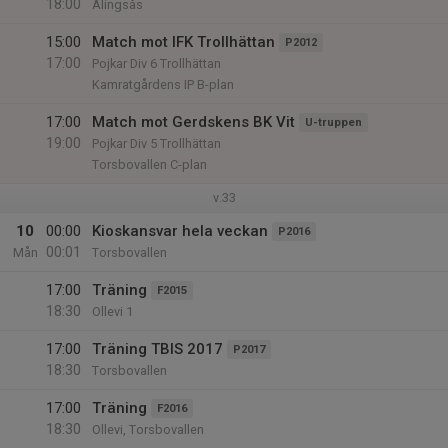
18:00
Alingsås
15:00
Match mot IFK Trollhättan
P2012
17:00
Pojkar Div 6 Trollhättan
Kamratgårdens IP B-plan
17:00
Match mot Gerdskens BK Vit
U-truppen
19:00
Pojkar Div 5 Trollhättan
Torsbovallen C-plan
v.33
10
00:00
Kioskansvar hela veckan
P2016
00:01
Mån
Torsbovallen
17:00
Träning
F2015
18:30
Ollevi 1
17:00
Träning TBIS 2017
P2017
18:30
Torsbovallen
17:00
Träning
F2016
18:30
Ollevi, Torsbovallen