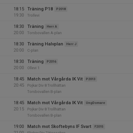
18:15
Träning P18
P2018
19:30
Trollevi
18:30
Träning
Herr A
20:00
Torsbovallen A-plan
18:30
Träning Halvplan
Herr J
20:00
C-plan
18:30
Träning
P2016
20:00
Ollevi 1
18:45
Match mot Vårgårda IK Vit
P2013
20:45
Pojkar Div 8 Trollhättan
Torsbovallen B-plan
18:45
Match mot Vårgårda IK Vit
UngDomare
20:15
Pojkar Div 8 Trollhättan
Torsbovallen B-plan
19:00
Match mot Skoftebyns IF Svart
F2015
21:00
Flickor Div 7 Nossebro