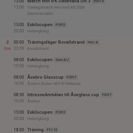
13:00
Match mot IFK Uddevalla Div.3
Herr A
15:00
Träningsmatch Herr med AD 2026
Stensnäsvallen
15:00
Eskilscupen
P2012
20:00
Helsingborg
2
00:00
Träningsläger Bovallstrand
Herr A
23:59
Sön
Bovallstrand
08:00
Eskilscupen
Dam A/J
19:00
Helsingborg
08:00
Åsebro Glasscup
P2017
16:00
Åsebro Rudevi 464 93 Mellerud
08:30
IntresseAnmälan till Åseglass cup
F2017
16:00
Åsebro
15:00
Eskilscupen
P2012
20:00
Helsingborg
18:00
Träning
F11-12