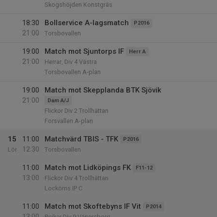
Skogshöjden Konstgräs
18:30
Bollservice A-lagsmatch
P2016
21:00
Torsbovallen
19:00
Match mot Sjuntorps IF
Herr A
21:00
Herrar, Div 4 Västra
Torsbovallen A-plan
19:00
Match mot Skepplanda BTK Sjövik
21:00
Dam A/J
Flickor Div 2 Trollhättan
Forsvallen A-plan
15
11:00
Matchvärd TBIS - TFK
P2016
12:30
Lör
Torsbovallen
11:00
Match mot Lidköpings FK
F11-12
13:00
Flickor Div 4 Trollhättan
Lockörns IP C
11:00
Match mot Skoftebyns IF Vit
P2014
13:00
Pojkar Div 9 Vänersborg