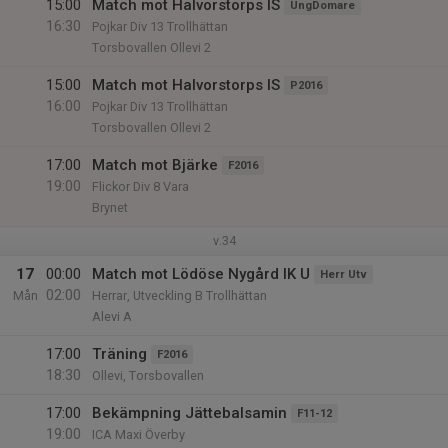
15:00
Match mot Halvorstorps IS
UngDomare
16:30
Pojkar Div 13 Trollhättan
Torsbovallen Ollevi 2
15:00
Match mot Halvorstorps IS
P2016
16:00
Pojkar Div 13 Trollhättan
Torsbovallen Ollevi 2
17:00
Match mot Bjärke
F2016
19:00
Flickor Div 8 Vara
Brynet
v.34
17
00:00
Match mot Lödöse Nygård IK U
Herr Utv
02:00
Mån
Herrar, Utveckling B Trollhättan
Alevi A
17:00
Träning
F2016
18:30
Ollevi, Torsbovallen
17:00
Bekämpning Jättebalsamin
F11-12
19:00
ICA Maxi Överby