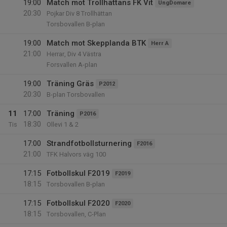
19:00
Match mot Trollhättans FK Vit
UngDomare
20:30
Pojkar Div 8 Trollhättan
Torsbovallen B-plan
19:00
Match mot Skepplanda BTK
Herr A
21:00
Herrar, Div 4 Västra
Forsvallen A-plan
19:00
Träning Gräs
P2012
20:30
B-plan Torsbovallen
11
17:00
Träning
P2016
18:30
Tis
Ollevi 1 & 2
17:00
Strandfotbollsturnering
F2016
21:00
TFK Halvors väg 100
17:15
Fotbollskul F2019
F2019
18:15
Torsbovallen B-plan
17:15
Fotbollskul F2020
F2020
18:15
Torsbovallen, C-Plan