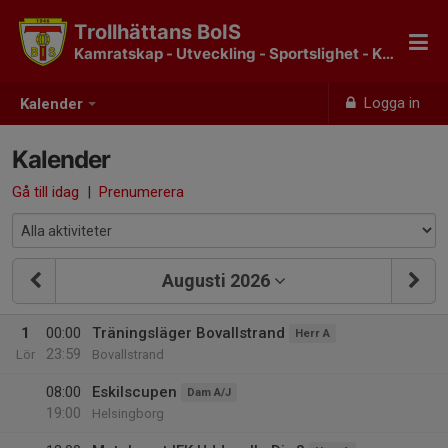
Trollhättans BoIS
Kamratskap - Utveckling - Sportslighet - Klubbkänsla
Logga in
Kalender
Kalender
Gå till idag
|
Prenumerera
Augusti 2026
1
00:00
Träningsläger Bovallstrand
Herr A
23:59
Lör
Bovallstrand
08:00
Eskilscupen
Dam A/J
19:00
Helsingborg