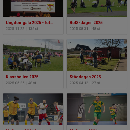
Ungdomgala 2025 - foto Ann/Johan Pettersson
BoIS-dagen 2025
2025-11-22
|
135 st
2025-08-31
|
48 st
Klassbollen 2025
Städdagen 2025
2025-05-25
|
48 st
2025-04-12
|
27 st