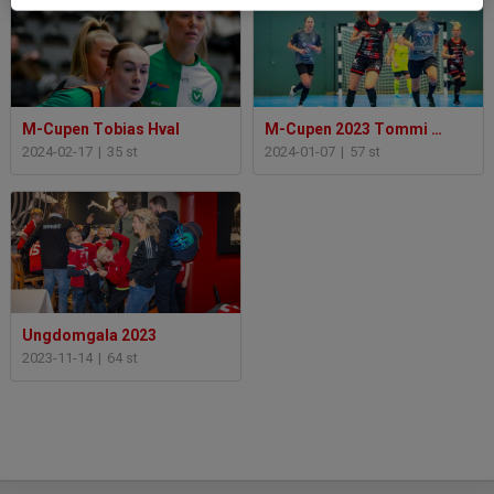
M-Cupen Tobias Hval
M-Cupen 2023 Tommi Nyman
2024-02-17
|
35 st
2024-01-07
|
57 st
Ungdomgala 2023
2023-11-14
|
64 st