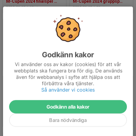
M-Cupen 2024 finalspel (foto Tommi Nyman)
M-Cupen 2024 gruppspel (foto Tommi Nyman)
2025-01-12
|
69 st
2025-01-12
|
81 st
Godkänn kakor
Ungdomgala 2024 - fotograf Johan Pettersson
BoIS-dagen 2024
Vi använder oss av kakor (cookies) för att vår
2024-11-23
|
102 st
2024-09-01
|
66 st
webbplats ska fungera bra för dig. De används
även för webbanalys i syfte att hjälpa oss att
förbättra våra tjänster.
Så använder vi cookies
Godkänn alla kakor
Klassbollen 2024
Städdagen 2024
Bara nödvändiga
2024-05-26
|
27 st
2024-04-21
|
24 st