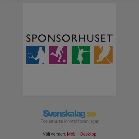
För
smarta
idrottsföreningar
Välj version:
Mobil
|
Desktop