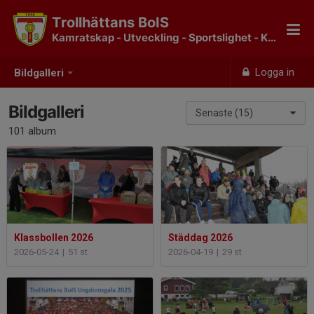
Trollhättans BoIS
Kamratskap - Utveckling - Sportslighet - Klubbkänsla
Logga in
Bildgalleri
Bildgalleri
Senaste (15)
101 album
Klassbollen 2026
Städdag 2026
2026-05-24
|
51 st
2026-04-19
|
29 st