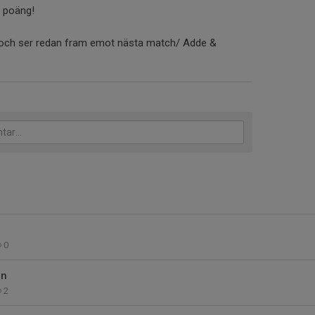
ta poäng!
re och ser redan fram emot nästa match/ Adde &
0
en
2