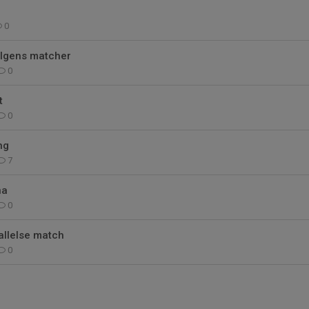
0
helgens matcher
0
t
0
ng
7
na
0
allelse match
0