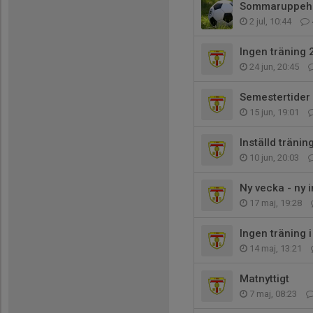
Sommaruppehå
2 jul, 10:44
Ingen träning 
24 jun, 20:45
Semestertider
15 jun, 19:01
Inställd tränin
10 jun, 20:03
Ny vecka - ny 
17 maj, 19:28
Ingen träning 
14 maj, 13:21
Matnyttigt
7 maj, 08:23