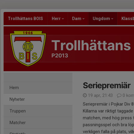
Trollhättans BOIS
Herr
Dam
Ungdom
Klass
Trollhättans
P2013
Seriepremiär
Hem
19 apr, 21:43
0 kom
Nyheter
Seriepremiär i Pojkar Div 
Truppen
Killarna var riktigt tagga
matchen, med hög press fr
Matcher
passningsspel och bra lö
verkligen falla på plats, vi