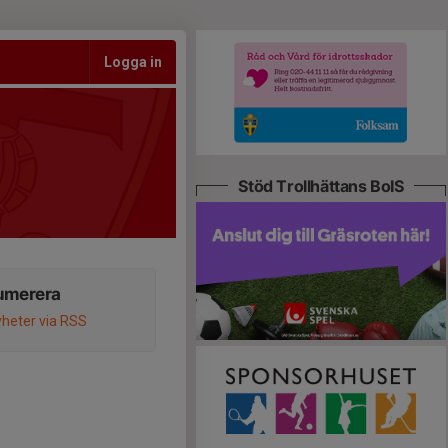
Logga in
Stöd Trollhättans BoIS
umerera
heter via RSS