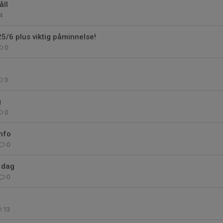
ll
4
25/6 plus viktig påminnelse!
0
3
g
0
info
0
i dag
0
13