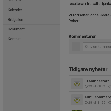
Statistik
resulterar i tre välförtjän
Kalender
Vi fortsätter jobba vida
Bildgalleri
Robert
Dokument
Kommentarer
Kontakt
Tidigare nyheter
Träningsstart
29 jul, 08:32
Mitt i sommar
28 jul, 11:25