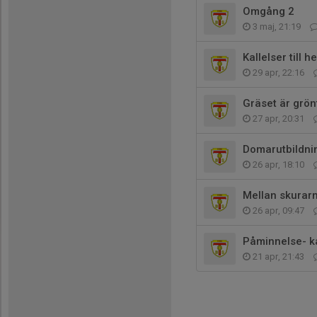
Omgång 2
3 maj, 21:19
Kallelser till 
29 apr, 22:16
Gräset är grön
27 apr, 20:31
Domarutbildni
26 apr, 18:10
Mellan skurar
26 apr, 09:47
Påminnelse- k
21 apr, 21:43