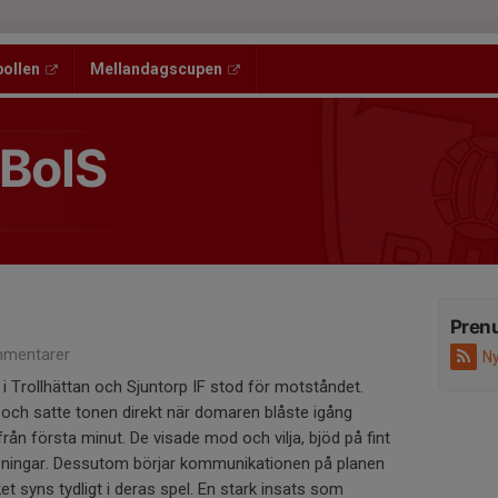
bollen
Mellandagscupen
 BoIS
Pren
mentarer
Ny
8 i Trollhättan och Sjuntorp IF stod för motståndet.
de och satte tonen direkt när domaren blåste igång
ån första minut. De visade mod och vilja, bjöd på fint
pningar. Dessutom börjar kommunikationen på planen
lket syns tydligt i deras spel. En stark insats som