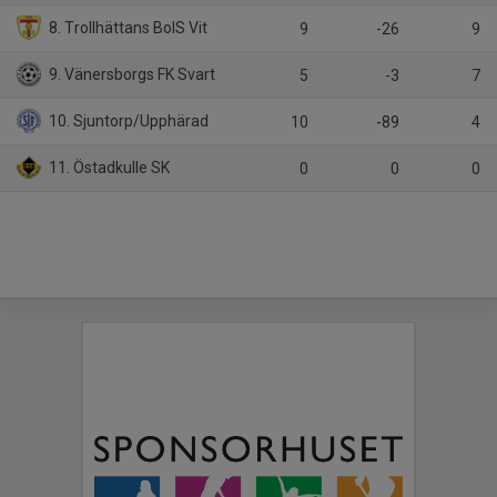
8. Trollhättans BoIS Vit
9
-26
9
9. Vänersborgs FK Svart
5
-3
7
10. Sjuntorp/Upphärad
10
-89
4
11. Östadkulle SK
0
0
0