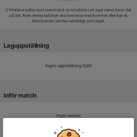
2 föräldrar kallas som matchvärd- är ni kallade i ert eget namn beror det
på det. Även dessa kallelser ska besvaras med kommer eller kan ej.
Matchvärdar samlas samtidigt som laget.
Laguppställning
Ingen uppställning ifylld
Inför match
Inget skrivet