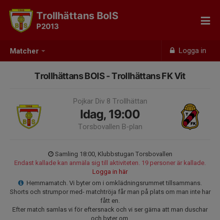
Trollhättans BoIS
P2013
Logga in
Matcher
Trollhättans BOIS - Trollhättans FK Vit
Pojkar Div 8 Trollhättan
Idag, 19:00
Torsbovallen B-plan
Samling 18:00, Klubbstugan Torsbovallen
Endast kallade kan anmäla sig till aktiviteten. 19 personer är kallade.
Logga in här
Hemmamatch. Vi byter om i omklädningsrummet tillsammans.
Shorts och strumpor med- matchtröja får man på plats om man inte har
fått en.
Efter match samlas vi för eftersnack och vi ser gärna att man duschar
och byter om.