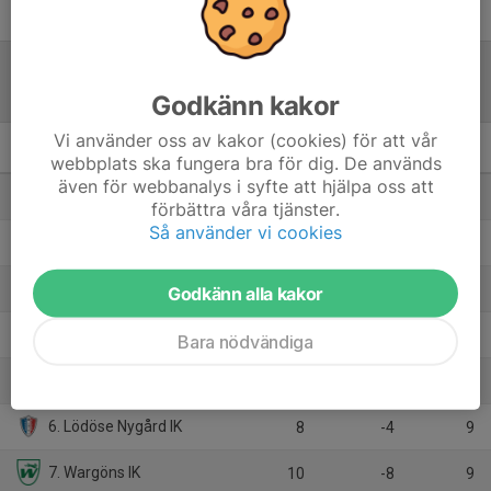
Tabell
Godkänn kakor
Vi använder oss av kakor (cookies) för att vår
Pojkar Div 8 Trollhättan
M
+/-
P
webbplats ska fungera bra för dig. De används
även för webbanalys i syfte att hjälpa oss att
1. Trollhättans FK Vit
11
22
22
förbättra våra tjänster.
Så använder vi cookies
2. Vårgårda IK Vit
8
28
19
3. Skepplanda BTK
9
32
16
Godkänn alla kakor
4. Edet FK Blå
9
22
14
Bara nödvändiga
5. Skoftebyns IF Svart
5
26
12
6. Lödöse Nygård IK
8
-4
9
7. Wargöns IK
10
-8
9