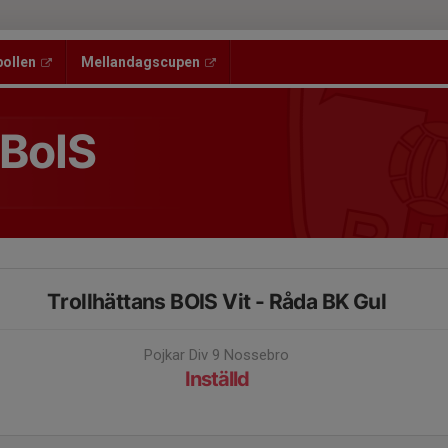
bollen
Mellandagscupen
 BoIS
Trollhättans BOIS Vit - Råda BK Gul
Pojkar Div 9 Nossebro
Inställd