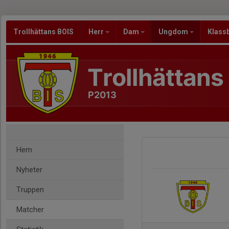
Trollhättans BOIS
Herr
Dam
Ungdom
Klass
Trollhättans
P2013
Hem
Nyheter
Truppen
Matcher