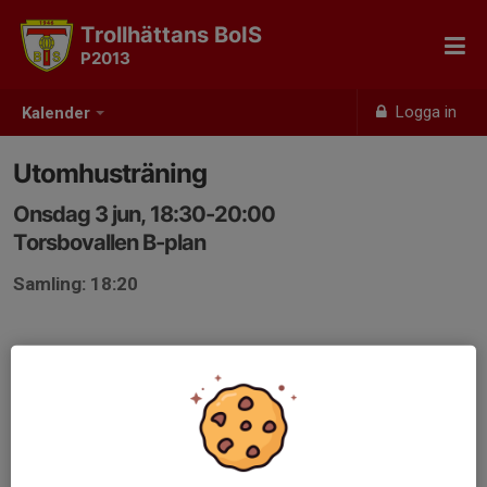
Trollhättans BoIS
P2013
Logga in
Kalender
Utomhusträning
Onsdag 3 jun, 18:30-20:00
Torsbovallen B-plan
Samling: 18:20