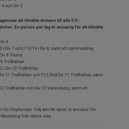
v 4 och Div 5
ansvar att tillsätta domare till alla 5:5-
atcher
.
En person per lag är ansvarig för att tillsätta
Div 6
i Div 7 och F13/14 i Div 8, samt ett sammandrag
Div 9 Västra
9 Trollhättan
i Div 10 Trollhättan
iv 11 Trollhättan och P12 Röd Div 11 Trollhättan, samt
13 Trollhättan och Div 13 Vänersborg, samt ett
n för Ungdomare. Välj den/de serier ni ansvarar för
tillsättning från denna sida.