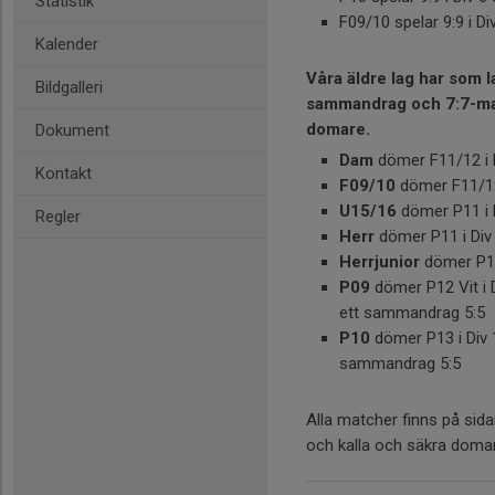
Statistik
F09/10 spelar 9:9 i Di
Kalender
Våra äldre lag har som lag
Bildgalleri
sammandrag och 7:7-m
domare.
Dokument
Dam
dömer F11/12 i 
Kontakt
F09/10
dömer F11/12 
U15/16
dömer P11 i 
Regler
Herr
dömer P11 i Div 
Herrjunior
dömer P12 
P09
dömer P12 Vit i D
ett sammandrag 5:5
P10
dömer P13 i Div 
sammandrag 5:5
Alla matcher finns på sida
och kalla och säkra domar