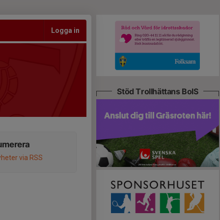
Logga in
Stöd Trollhättans BoIS
umerera
heter via RSS