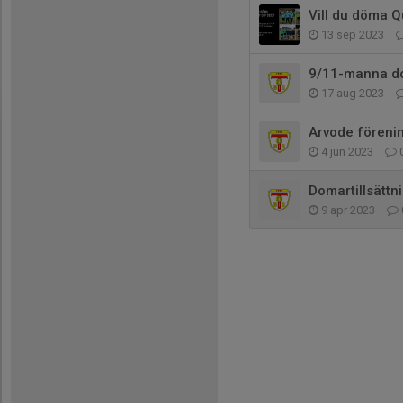
Vill du döma Q
13 sep 2023
9/11-manna dom
17 aug 2023
Arvode fören
4 jun 2023
Domartillsättn
9 apr 2023