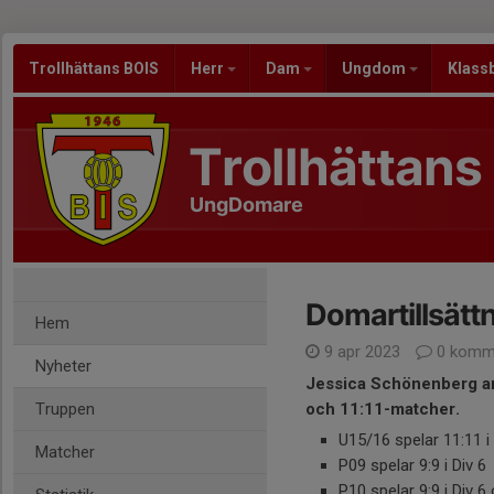
Trollhättans BOIS
Herr
Dam
Ungdom
Klass
Trollhättans
UngDomare
Domartillsätt
Hem
9 apr 2023
0 komm
Nyheter
Jessica Schönenberg ansv
Truppen
och 11:11-matcher.
U15/16 spelar 11:11 i 
Matcher
P09 spelar 9:9 i Div 6
P10 spelar 9:9 i Div 6