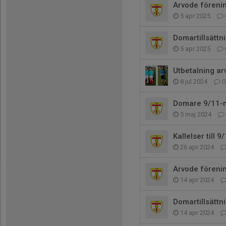
Arvode föreni
5 apr 2025
Domartillsättn
5 apr 2025
Utbetalning a
8 jul 2024
0
Domare 9/11-
5 maj 2024
Kallelser till 
26 apr 2024
Arvode föreni
14 apr 2024
Domartillsättn
14 apr 2024