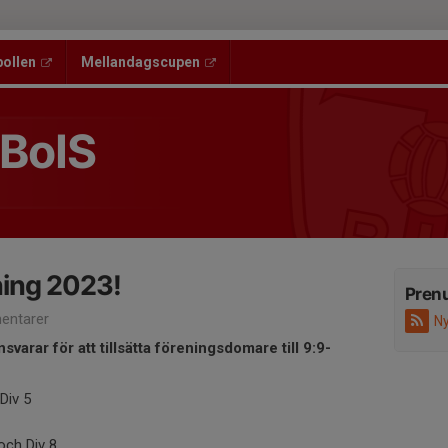
bollen
Mellandagscupen
 BoIS
ning 2023!
Pren
entarer
Ny
arar för att tillsätta föreningsdomare till 9:9-
Div 5
 och Div 8