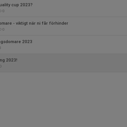
uality cup 2023?
0
are - viktigt när ni får förhinder
0
ingsdomare 2023
0
ing 2023!
0