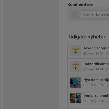
Kommentarer
Tidigare nyheter
Arvode föreni
6 apr, 14:50
Domartillsättn
6 apr, 14:44
Nya domartröjo
15 maj 2025
Domarrummet -
10 maj 2025