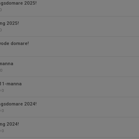
ngsdomare 2025!
0
ing 2025!
0
rvode domare!
manna
0
9/11-manna
0
ngsdomare 2024!
0
ing 2024!
0