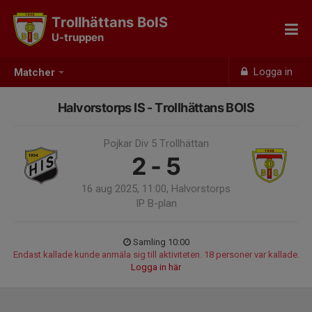
Trollhättans BoIS
U-truppen
Logga in
Matcher
Halvorstorps IS - Trollhättans BOIS
Pojkar Div 5 Trollhättan
2 - 5
16 aug 2025, 11:00, Halvorstorps
IP B-plan
Samling 10:00
Endast kallade kunde anmäla sig till aktiviteten. 18 personer var kallade.
Logga in här