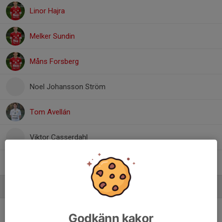
Linor Hajra
Melker Sundin
Måns Forsberg
Noel Johansson Ström
Tom Avellán
Viktor Casserdahl
Viktor Särkiniemi Carlsson
, Herr J
Ledare
Anders Kristiansen
Ass Tränare / Lag Administratör
Godkänn kakor