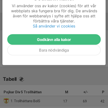
Vi använder oss av kakor (cookies) för att vår
Martin Wänblom
Ass Tränare
webbplats ska fungera bra för dig. De används
även för webbanalys i syfte att hjälpa oss att
förbättra våra tjänster.
Referat
Så använder vi cookies
Godkänn alla kakor
Inget referat skrivet
Bara nödvändiga
Tabell
Pojkar Div 5 Trollhättan
M
+/-
P
1. Trollhättans BoIS
17
69
42