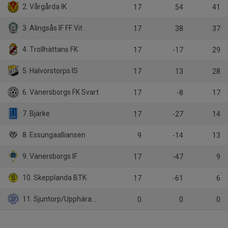
2. Vårgårda IK
17
54
41
3. Alingsås IF FF Vit
17
38
37
4. Trollhättans FK
17
-17
29
5. Halvorstorps IS
17
13
28
6. Vänersborgs FK Svart
17
-8
17
7. Bjärke
17
-27
14
8. Essungaalliansen
9
-14
13
9. Vänersborgs IF
17
-47
9
10. Skepplanda BTK
17
-61
6
11. Sjuntorp/Upphärad (9:9)
0
0
0