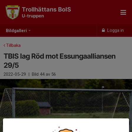
Trollhättans BoIS
U-truppen
Logga in
Bildgalleri
Tillbaka
TBIS lag Röd mot Essungaalliansen
29/5
2022-05-29
|
Bild
44
av 56