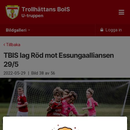
Trollhättans BoIS
U-truppen
Logga in
Bildgalleri
Tillbaka
TBIS lag Röd mot Essungaalliansen
29/5
2022-05-29
|
Bild
38
av 56