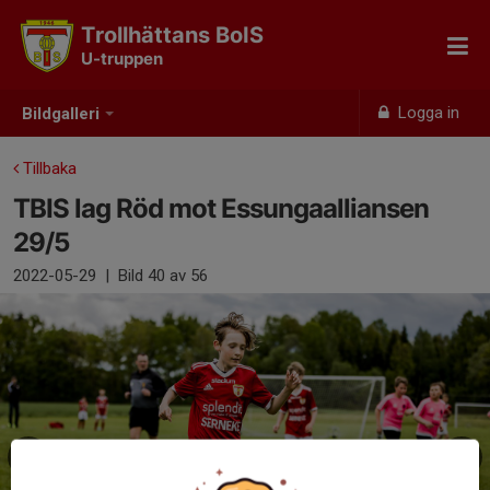
Trollhättans BoIS
U-truppen
Logga in
Bildgalleri
Tillbaka
TBIS lag Röd mot Essungaalliansen
29/5
2022-05-29
|
Bild
40
av 56