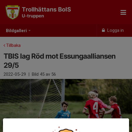
Trollhättans BoIS
U-truppen
Logga in
Bildgalleri
Tillbaka
TBIS lag Röd mot Essungaalliansen
29/5
2022-05-29
|
Bild
45
av 56