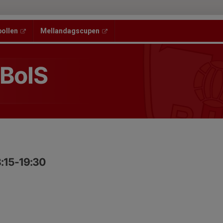
bollen
Mellandagscupen
 BoIS
8:15-19:30