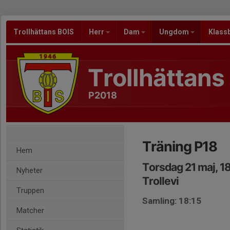
Trollhättans BOIS
Herr
Dam
Ungdom
Klass
Trollhättans
P2018
Träning P18
Hem
Torsdag 21 maj, 1
Nyheter
Trollevi
Truppen
Samling: 18:15
Matcher