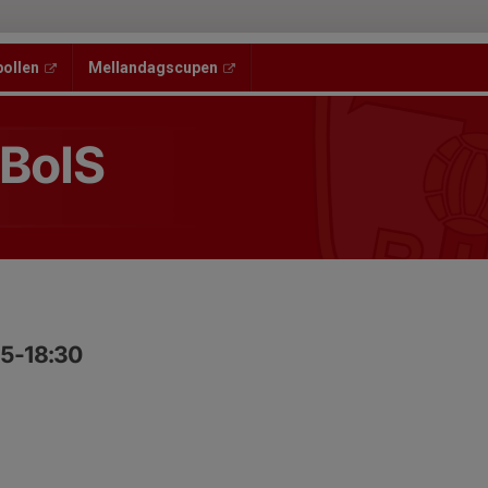
bollen
Mellandagscupen
 BoIS
15-18:30