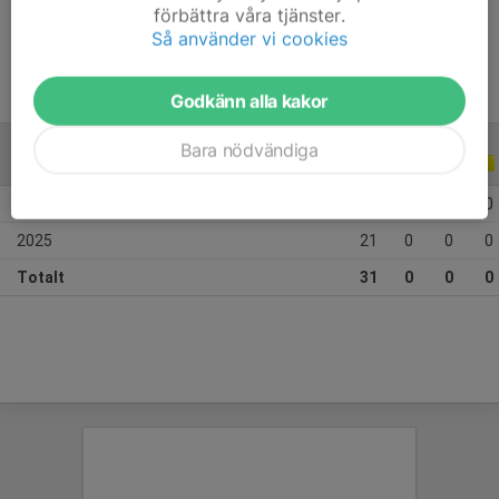
förbättra våra tjänster.
Ålder
11 år
Så använder vi cookies
Godkänn alla kakor
Bara nödvändiga
ALLA SERIER
ALLA ÅR
2026
10
0
0
0
2025
21
0
0
0
Totalt
31
0
0
0