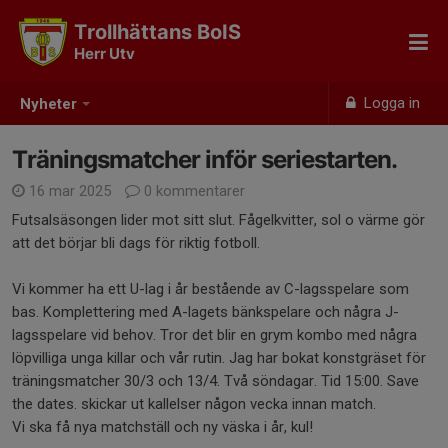
Trollhättans BoIS
Herr Utv
Logga in
Nyheter
Träningsmatcher inför seriestarten.
16 mar 2025
0 kommentarer
Futsalsäsongen lider mot sitt slut. Fågelkvitter, sol o värme gör
att det börjar bli dags för riktig fotboll.
Vi kommer ha ett U-lag i år bestående av C-lagsspelare som
bas. Komplettering med A-lagets bänkspelare och några J-
lagsspelare vid behov. Tror det blir en grym kombo med några
löpvilliga unga killar och vår rutin. Jag har bokat konstgräset för
träningsmatcher 30/3 och 13/4. Två söndagar. Tid 15:00. Save
the dates. skickar ut kallelser någon vecka innan match.
Vi ska få nya matchställ och ny väska i år, kul!