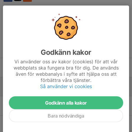
Kommentarer
Tidigare nyheter
Godkänn kakor
Vi använder oss av kakor (cookies) för att vår
Bortamatch söndag?
webbplats ska fungera bra för dig. De används
27 mar 2025
0
även för webbanalys i syfte att hjälpa oss att
förbättra våra tjänster.
Träningsmatcher inför seriestarten.
Så använder vi cookies
16 mar 2025
0
Godkänn alla kakor
C-laget 2025
8 dec 2024
0
Bara nödvändiga
Premiär & Medlemsavgift
13 apr 2022
0