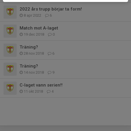
2022 års trupp börjar ta form!
8 apr 2022
6
Match mot A-laget
19 dec 2018
0
Träning?
28 nov 2018
6
Träning?
14 nov 2018
9
C-laget vann serien!!
11 okt 2018
4