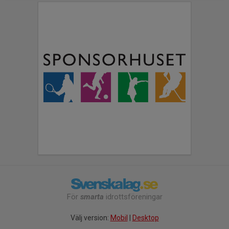
För
smarta
idrottsföreningar
Välj version:
Mobil
|
Desktop