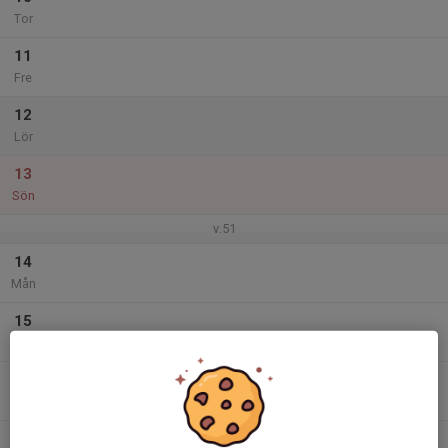
Tor
11
Fre
12
Lör
13
Sön
v.51
14
Mån
15
Tis
16
Ons
17