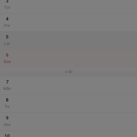
3
Tor
4
Fre
5
Lör
6
Sön
v.50
7
Mån
8
Tis
9
Ons
10