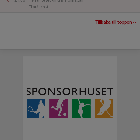
21:00
Tor
Herrar, Utveckling B Trollhättan
Ekaråsen A
Tillbaka till toppen