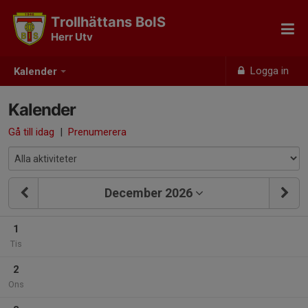
Trollhättans BoIS
Herr Utv
Logga in
Kalender
Kalender
Gå till idag
|
Prenumerera
December 2026
1
Tis
2
Ons