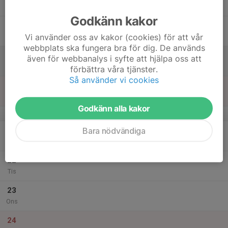
Tor
Godkänn kakor
18
Vi använder oss av kakor (cookies) för att vår
Fre
webbplats ska fungera bra för dig. De används
19
även för webbanalys i syfte att hjälpa oss att
Lör
förbättra våra tjänster.
Så använder vi cookies
20
Sön
Godkänn alla kakor
v.52
Bara nödvändiga
21
Mån
22
Tis
23
Ons
24