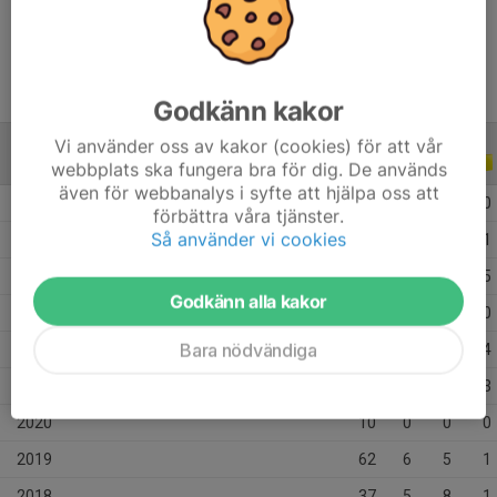
Ålder
21 år
Godkänn kakor
Vi använder oss av kakor (cookies) för att vår
ALLA SERIER
ALLA ÅR
webbplats ska fungera bra för dig. De används
även för webbanalys i syfte att hjälpa oss att
2026
6
3
0
0
förbättra våra tjänster.
Så använder vi cookies
2025
31
1
4
1
2024
29
5
0
5
Godkänn alla kakor
2023
24
3
1
0
Bara nödvändiga
2022
55
9
5
4
2021
21
3
4
3
2020
10
0
0
0
2019
62
6
5
1
2018
37
5
8
1