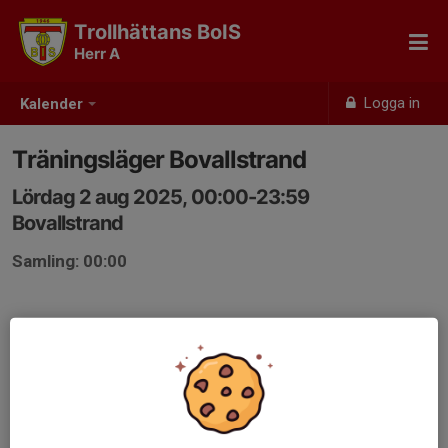
Trollhättans BoIS
Herr A
Logga in
Kalender
Träningsläger Bovallstrand
Lördag 2 aug 2025, 00:00-23:59
Bovallstrand
Samling: 00:00