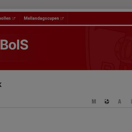
bollen
Mellandagscupen
 BoIS
k