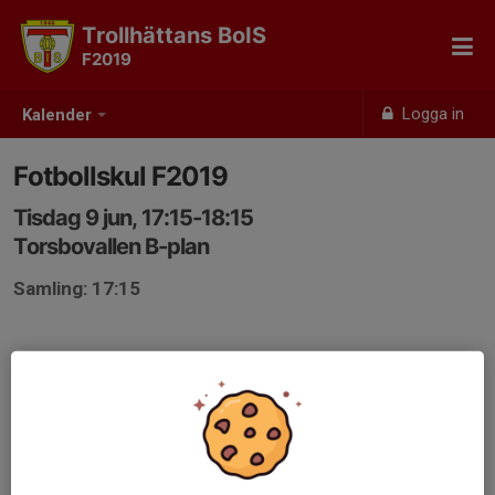
Trollhättans BoIS
F2019
Logga in
Kalender
Fotbollskul F2019
Tisdag 9 jun, 17:15-18:15
Torsbovallen B-plan
Samling: 17:15