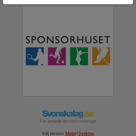
För
smarta
idrottsföreningar
Välj version:
Mobil
|
Desktop