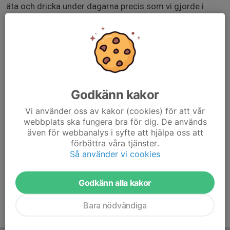
äta och dricka under dagarna precis som vi gjorde i
Tidaholm. Det kommer också finnas kiosk med t.ex
hamburgare på plats.
Nu har vi fått mer information om cupen 2-3 augusti.
Först och främst, vi är 18 anmälda tjejer så himla kul.
Hela gänget åker tillsammans och sedan kommer vi ta
ut matchtrupper till respektive match, det betyder att alla
Godkänn kakor
tjejer kommer vila helt en av matcherna respektive dag,
Vi använder oss av kakor (cookies) för att vår
då blir det mycket speltid i de matcherna man spelar.
webbplats ska fungera bra för dig. De används
även för webbanalys i syfte att hjälpa oss att
Nedan hittar ni länk till spelprogrammet.
förbättra våra tjänster.
Så använder vi cookies
www.procup.se/cup/cupresclass_skin03.php?
ev=38187&lang=SVE&Grp=1&Klass=F2011
Godkänn alla kakor
Bara nödvändiga