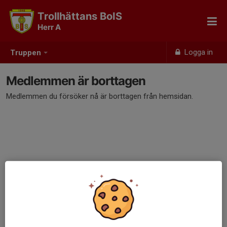
Trollhättans BoIS
Herr A
Logga in
Truppen
Medlemmen är borttagen
Medlemmen du försöker nå är borttagen från hemsidan.