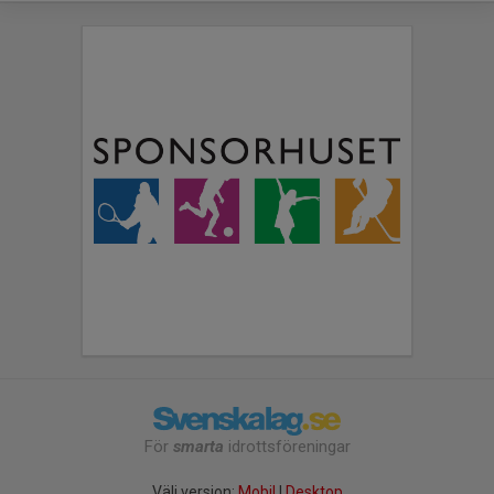
För
smarta
idrottsföreningar
Välj version:
Mobil
|
Desktop