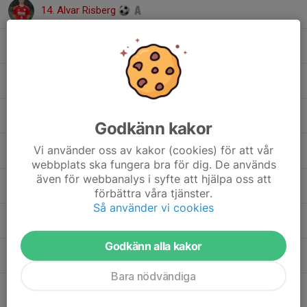
14. Alvar Risberg
17. William Kristiansen
20. Oskar Westberg
21. Alfred Gråsjö
Godkänn kakor
Vi använder oss av kakor (cookies) för att vår
23. Malte Jonlund
webbplats ska fungera bra för dig. De används
även för webbanalys i syfte att hjälpa oss att
24. Alfons Egerzon
förbättra våra tjänster.
Så använder vi cookies
25. Filip Berg
Godkänn alla kakor
27. Didrik Stavered
Bara nödvändiga
28. Alexander Karlsson