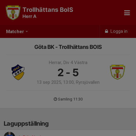
Trollhättans BoIS
Herr A
Logga in
Matcher
Göta BK - Trollhättans BOIS
Herrar, Div 4 Västra
2 - 5
13 sep 2025, 13:00, Ryrsjövallen
Samling 11:30
Laguppställning