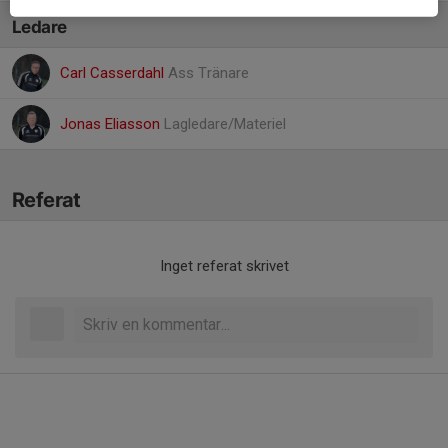
Ledare
Carl Casserdahl
Ass Tränare
Jonas Eliasson
Lagledare/Materiel
Referat
Inget referat skrivet