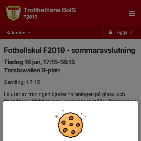
Trollhättans BoIS
F2019
Logga in
Kalender
Fotbollskul F2019 - sommaravslutning
Tisdag 16 jun, 17:15-18:15
Torsbovallen B-plan
Samling: 17:15
I slutet av träningen bjuder föreningen på glass och
fruktdryck i Klubbstugan innan vi tackar för vårsäsongen
och önskar glad sommar!
Ledarna tar med sig sina spelare lagvis så kör vi flödet
som vanligt genom klubbstugan. In genom framdörren
och ut på sidan. Samla gruppen så tar vi ett trevligt kort