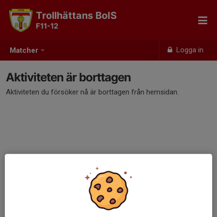
Trollhättans BoIS
F11-12
Logga in
Matcher
Aktiviteten är borttagen
Aktiviteten du försöker nå är borttagen från hemsidan.