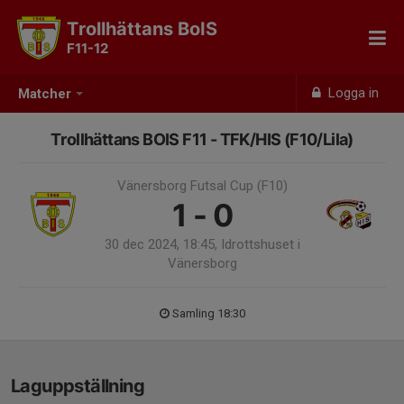
Trollhättans BoIS
F11-12
Logga in
Matcher
Trollhättans BOIS F11 - TFK/HIS (F10/Lila)
Vänersborg Futsal Cup (F10)
1 - 0
30 dec 2024, 18:45, Idrottshuset i
Vänersborg
Samling 18:30
Laguppställning