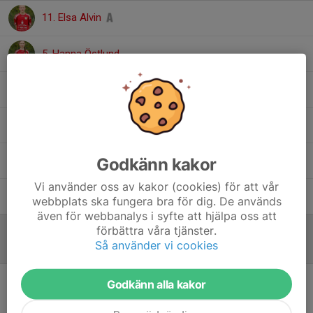
11. Elsa Alvin
5. Hanna Östlund
7. Julia Nyberg
19. Lovis Ydenius
17. Milla Augustsson
Godkänn kakor
Vi använder oss av kakor (cookies) för att vår
28. Tyra Carlsson
webbplats ska fungera bra för dig. De används
även för webbanalys i syfte att hjälpa oss att
förbättra våra tjänster.
Så använder vi cookies
Referat
Godkänn alla kakor
Inget referat skrivet