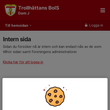
Trollhättans BoIS
Dam J
Logga in
Till hemsidan
Intern sida
Sidan du försöker nå är intern och kan endast nås av de som
tillhör sidan samt föreningens administratörer.
Klicka här för att logga in