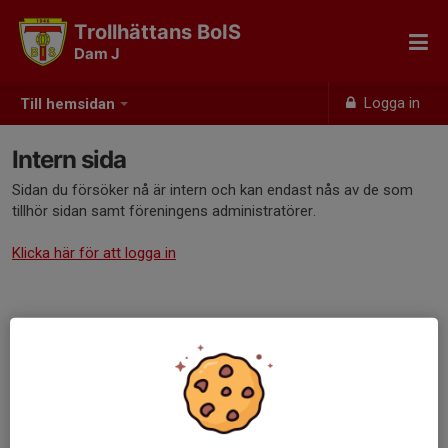
Trollhättans BoIS
Dam J
Logga in
Till hemsidan
Intern sida
Sidan du försöker nå är intern och kan endast nås av de som
tillhör sidan samt föreningens administratörer.
Klicka här för att logga in