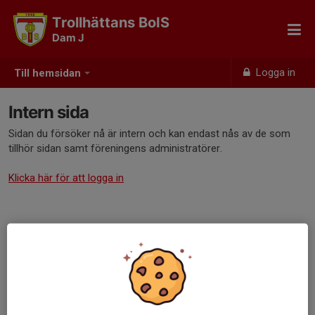
Trollhättans BoIS
Dam J
Logga in
Till hemsidan
Intern sida
Sidan du försöker nå är intern och kan endast nås av de som
tillhör sidan samt föreningens administratörer.
Klicka här för att logga in