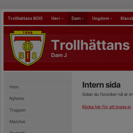
Trollhättans BOIS
Herr
Dam
Ungdom
Klass
Trollhättans
Dam J
Intern sida
Hem
Sidan du försöker nå är i
Nyheter
Klicka här för att logga in
Truppen
Matcher