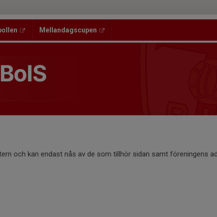
bollen
Mellandagscupen
 BoIS
ntern och kan endast nås av de som tillhör sidan samt föreningens ad