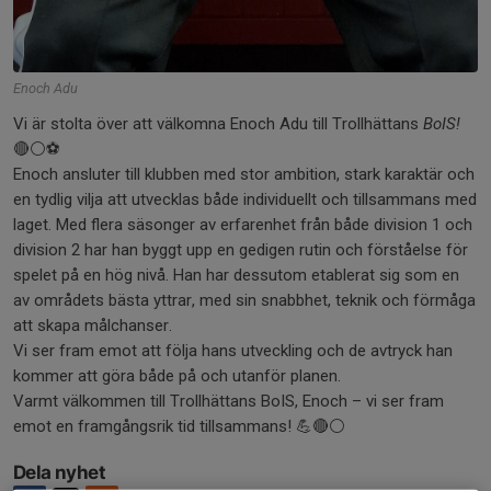
Enoch Adu
Vi är stolta över att välkomna Enoch Adu till Trollhättans
BoIS!
🔴⚪️⚽
Enoch ansluter till klubben med stor ambition, stark karaktär och
en tydlig vilja att utvecklas både individuellt och tillsammans med
laget. Med flera säsonger av erfarenhet från både division 1 och
division 2 har han byggt upp en gedigen rutin och förståelse för
spelet på en hög nivå. Han har dessutom etablerat sig som en
av områdets bästa yttrar, med sin snabbhet, teknik och förmåga
att skapa målchanser.
Vi ser fram emot att följa hans utveckling och de avtryck han
kommer att göra både på och utanför planen.
Varmt välkommen till Trollhättans BoIS, Enoch – vi ser fram
emot en framgångsrik tid tillsammans! 💪🔴⚪️
Dela nyhet