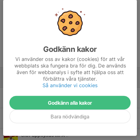
Kommentarer
Godkänn kakor
Tidigare nyheter
Vi använder oss av kakor (cookies) för att vår
webbplats ska fungera bra för dig. De används
även för webbanalys i syfte att hjälpa oss att
Varmt välkommen Enoch Adu
förbättra våra tjänster.
14 feb, 15:37
0
Så använder vi cookies
Igge klar 🔴⚪️
11 nov 2025
4
Godkänn alla kakor
David är klar !!!!
Bara nödvändiga
14 apr 2025
0
Olof uppflyttas till A !!