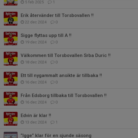
5 feb 2025
1
Erik återvänder till Torsbovallen !!
22 dec 2024
0
Sigge flyttas upp till A !!
19 dec 2024
0
Välkommen till Torsbovallen Srba Duric !!
18 dec 2024
0
Ett till nygammalt ansikte är tillbaka !!
16 dec 2024
0
Från Edsborg tillbaka till Torsbovallen !!
16 dec 2024
0
Edvin är klar !!
13 dec 2024
1
”Igge” klar för en sjunde säsong